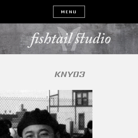
コ
ン
テ
ン
ツ
へ
移
KNY03
動