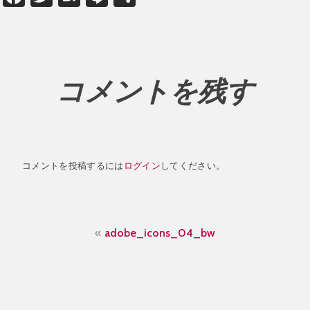
有
コメントを残す
コメントを投稿するには
ログイン
してください。
投
adobe_icons_04_bw
稿
ナ
ビ
ゲ
ー
シ
ョ