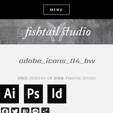
コ
ン
テ
ン
ツ
へ
移
adobe_icons_04_bw
動
投稿日:
2020-01-08
投稿者:
FISHTAIL STUDIO
Facebook
Twitter
Hatena
Line
共