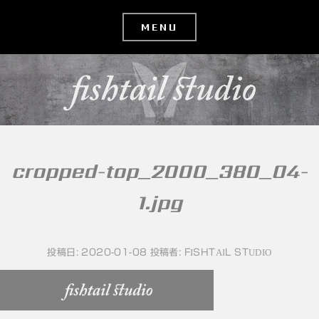
コ
ン
テ
ン
ツ
へ
移
cropped-top_2000_380_04-
動
1.jpg
投稿日:
2020-01-08
投稿者:
FISHTAIL STUDIO