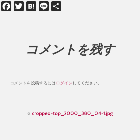
Facebook
Twitter
Hatena
Line
共
有
コメントを残す
コメントを投稿するには
ログイン
してください。
投
cropped-top_2000_380_04-1.jpg
稿
ナ
ビ
ゲ
ー
シ