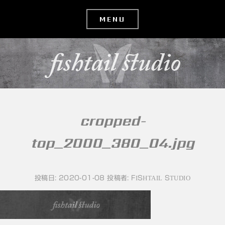
コ
ン
テ
ン
ツ
へ
移
cropped-
動
top_2000_380_04.jpg
投稿日:
2020-01-08
投稿者:
FISHTAIL STUDIO