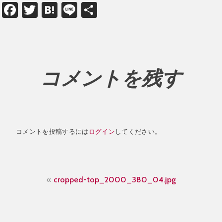
Facebook
Twitter
Hatena
Line
共
有
コメントを残す
コメントを投稿するには
ログイン
してください。
投
cropped-top_2000_380_04.jpg
稿
ナ
ビ
ゲ
ー
シ