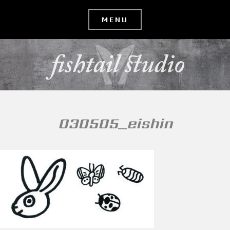
コ
ン
テ
ン
ツ
へ
移
030505_eishin
動